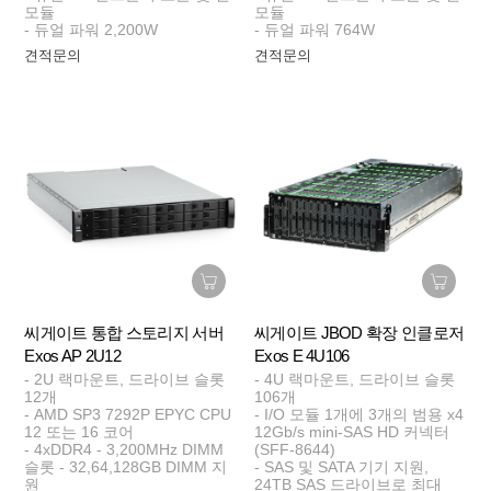
모듈
모듈
- 듀얼 파워 2,200W
- 듀얼 파워 764W
견적문의
견적문의
씨게이트 통합 스토리지 서버
씨게이트 JBOD 확장 인클로저
Exos AP 2U12
Exos E 4U106
- 2U 랙마운트, 드라이브 슬롯
- 4U 랙마운트, 드라이브 슬롯
12개
106개
- AMD SP3 7292P EPYC CPU
- I/O 모듈 1개에 3개의 범용 x4
12 또는 16 코어
12Gb/s mini-SAS HD 커넥터
- 4xDDR4 - 3,200MHz DIMM
(SFF-8644)
슬롯 - 32,64,128GB DIMM 지
- SAS 및 SATA 기기 지원,
원
24TB SAS 드라이브로 최대