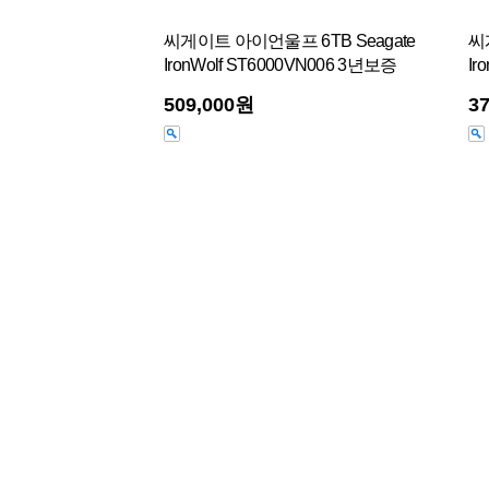
씨게이트 아이언울프 6TB Seagate
씨
IronWolf ST6000VN006 3년보증
Ir
509,000원
3