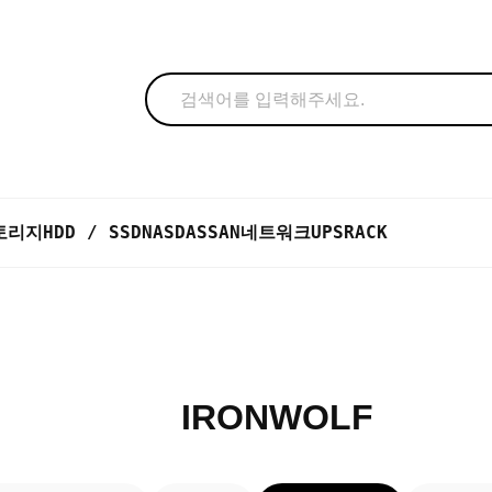
토리지
HDD / SSD
NAS
DAS
SAN
네트워크
UPS
RACK
IRONWOLF