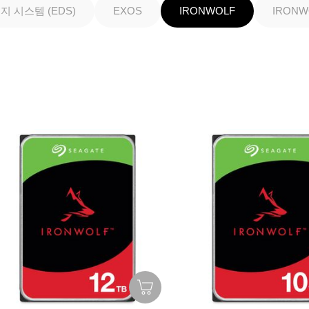
 시스템 (EDS)
EXOS
IRONWOLF
IRONW