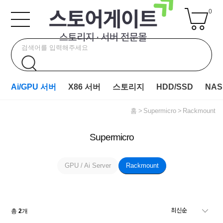
0
Ai/GPU 서버
X86 서버
스토리지
HDD/SSD
NAS
홈
Supermicro
Rackmount
Supermicro
GPU / Ai Server
Rackmount
총
2
개