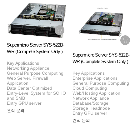
Supermicro Server SYS-522B-
WR (Complete System Only )
Supermicro Server SYS-512B-
WR (Complete System Only )
Key Applications
Networking Appliance
Key Applications
General Purpose Computing
Enterprise Applications
Web Server, Firewall
General Purpose Computing
Application
Cloud Computing
Data Center Optimized
Web/Hosting Application
Entry-Level System for SOHO
Network Appliance
and SMB
Database/Storage
Entry GPU server
Storage Headnode
견적 문의
Entry GPU server
견적 문의