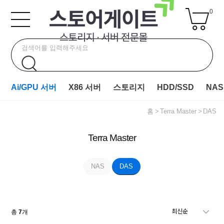
0
Ai/GPU 서버
X86 서버
스토리지
HDD/SSD
NAS
홈
Terra Master
DAS
Terra Master
NAS
DAS
총
7
개